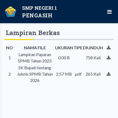
SMP NEGERI 1
PENGASIH
Lampiran Berkas
NO
NAMA FILE
UKURAN
TIPE
DIUNDUH
Lampiran Paparan
1
0.00 B
758 Kali
SPMB Tahun 2025
SK Bupati tentang
2
Juknis SPMB Tahun
2.57 MB
.pdf
265 Kali
2026