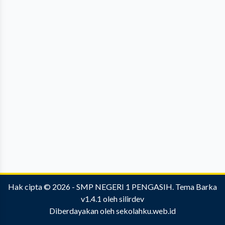
Hak cipta © 2026 -
SMP NEGERI 1 PENGASIH
.
Tema Barka
v1.4.1
oleh
silirdev
Diberdayakan oleh
sekolahku.web.id