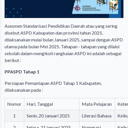
Asesmen Standarisasi Pendidikan Daerah atau yang sering
disebut ASPD Kabupaten dan provinsi tahun 2025,
dilaksanakan mulai bulan Januari 2025, sampai dengan ASPD
utama pada bulan Mei 2025. Tahapan - tahapan yang dilalui
sekolah dalam mengikuti rangkaian ASPD ini adalah sebagai
berikut :
PPASPD Tahap 1
Persiapan Pemantapan ASPD Tahap 1 Kabupaten,
dilaksanakan pada :
Nomor
Hari, Tanggal
Mata Pelajaran
Kete
1
Senin, 20 Januari 2025
Literasi Bahasa
Keiku
2
Selasa, 21 januari 2025
Numerasi
Keiku