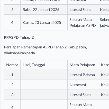
3
Rabu, 22 Januari 2025
Literasi Sains
Keiku
Seluruh Mata
Selur
4
Kamis, 23 Januari 2025
Pelajaran ASPD
jadw
PPASPD Tahap 2
Persiapan Pemantapan ASPD Tahap 2 Kabupaten,
dilaksanakan pada :
Nomor
Hari, Tanggal
Mata Pelajaran
Kete
1
-
Literasi Bahasa
Keik
2
-
Numerasi
Keik
3
-
Literasi Sains
Keik
Seluruh Mata
4
-
-