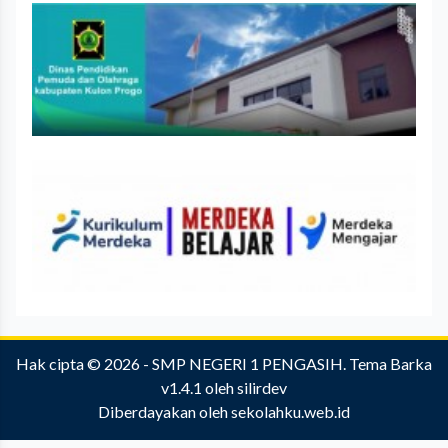
Hak cipta © 2026 -
SMP NEGERI 1 PENGASIH
.
Tema Barka
v1.4.1
oleh
silirdev
Diberdayakan oleh
sekolahku.web.id